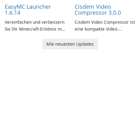
models and generate
EasyMC Launcher
Cisdem Video
captivating animated scenes.
1.6.14
Compressor 3.0.0
Vereinfachen und verbessern
Cisdem Video Compressor ist
Sie Ihr Minecraft-Erlebnis mit
eine kompakte Video-
EasyMC Launcher!
Komprimierungssoftware für
Mac. Nutzer können
Alle neuesten Updates
Mediendateien
komprimieren, indem
Prozentsatz, Dateigröße und
Parameter einrichten.