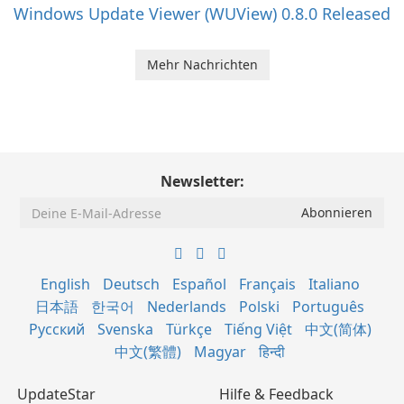
Windows Update Viewer (WUView) 0.8.0 Released
Mehr Nachrichten
Newsletter:
English
Deutsch
Español
Français
Italiano
日本語
한국어
Nederlands
Polski
Português
Русский
Svenska
Türkçe
Tiếng Việt
中文(简体)
中文(繁體)
Magyar
हिन्दी
UpdateStar
Hilfe & Feedback