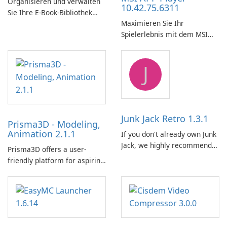
Organisieren und verwalten
10.42.75.6311
Sie Ihre E-Book-Bibliothek
Maximieren Sie Ihr
ganz einfach mit Calibre.
Spielerlebnis mit dem MSI
APP Player!
J
Junk Jack Retro 1.3.1
Prisma3D - Modeling,
Animation 2.1.1
If you don't already own Junk
Jack, we highly recommend
Prisma3D offers a user-
purchasing it before
friendly platform for aspiring
considering Junk Jack Retro.
3D creators to bring their
This game is where it all
imagination to life. With a
began! Junk Jack Retro,
wide range of tools and
formerly known as Junk Jack,
features, this app allows
now offers widescreen
users to easily design 3D
support.