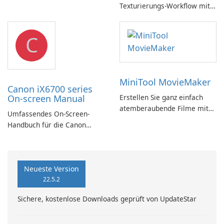
Texturierungs-Workflow mit
Effekten
Substance in 3ds Max 2019!
C
MiniTool MovieMaker
Canon iX6700 series
On-screen Manual
Erstellen Sie ganz einfach
atemberaubende Filme mit
Umfassendes On-Screen-
MiniTool MovieMaker.
Handbuch für die Canon
iX6700-Serie
Neueste Version
22.5.2
Sichere, kostenlose Downloads geprüft von UpdateStar