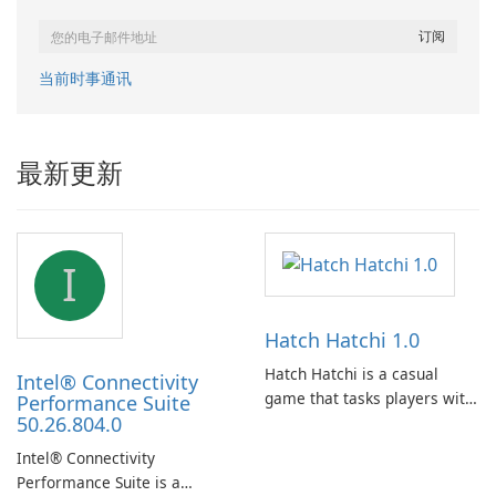
当前时事通讯
最新更新
I
Hatch Hatchi 1.0
Hatch Hatchi is a casual
Intel® Connectivity
game that tasks players with
Performance Suite
50.26.804.0
achieving a high score,
hatching eggs, and sharing
Intel® Connectivity
progress with friends. The
Performance Suite is a
experience centers on