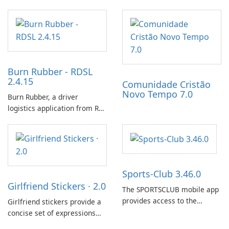
network optimization utility
incubating eggs and
designed to identify factors
expanding gameplay through
that affect connectivity and
continued hatching.
apply adaptive adjustments.
Burn Rubber - RDSL
2.4.15
Comunidade Cristão
Novo Tempo 7.0
Burn Rubber, a driver
logistics application from Rail
Delivery Services, is designed
to streamline communication
between drivers and
dispatchers, focusing on
efficient information sharing
Sports-Club 3.46.0
to support day-to-day
Girlfriend Stickers · 2.0
coordination and operations.
The SPORTSCLUB mobile app
provides access to the
Girlfriend stickers provide a
SPORTSCLUB fitness studio
concise set of expressions
from a smartphone, focusing
for daily chat on iPhone, iPad,